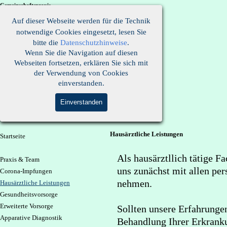
Direkt zum Seiteninhalt
Gemeinschaftspraxis
Hubertus Clausmeyer & Sybille Garkisch
Auf dieser Webseite werden für die Technik
Landrat-Beckmann-Str. 18
Tel. 06081 / 14880 und
2206
notwendige Cookies eingesetzt
, lesen Sie
61250 Usingen Fax 06081 / 5823535
bitte die
Datenschutzhinweise
.
Wenn Sie die Navigation auf diesen
Webseiten fortsetzen, erklären Sie sich mit
der Verwendung von Cookies
einverstanden.
Kontakt ☼ Sprechzeiten ☼ Termine ☼ Urlaub
Einverstanden
Animated
words
Hausärztliche Leistungen
Menü überspringen
Startseite
Als
hausärztllich tätige F
Praxis & Team
uns zunächst mit allen pe
Corona-Impfungen
nehmen.
Hausärztliche Leistungen
Gesundheitsvorsorge
Erweiterte Vorsorge
Sollten unsere Erfahrunge
Apparative Diagnostik
Behandlung Ihrer Erkranku